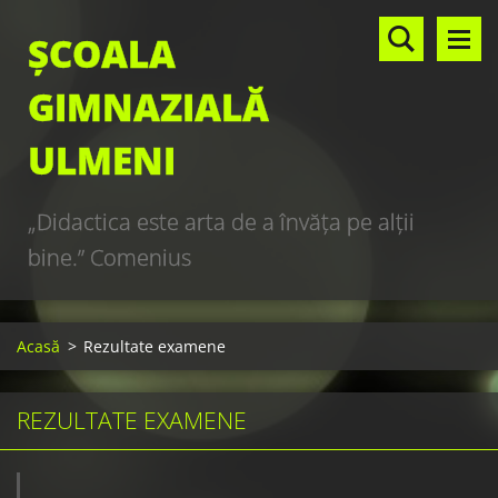
ȘCOALA
GIMNAZIALĂ
ULMENI
„Didactica este arta de a învăţa pe alţii
bine.” Comenius
Acasă
>
Rezultate examene
REZULTATE EXAMENE