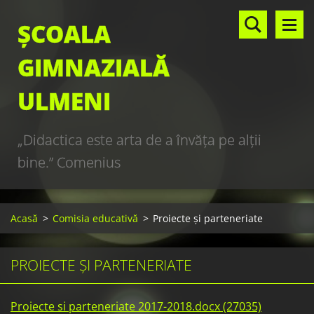
ȘCOALA
GIMNAZIALĂ
ULMENI
„Didactica este arta de a învăţa pe alţii
bine.” Comenius
Acasă
>
Comisia educativă
>
Proiecte și parteneriate
PROIECTE ȘI PARTENERIATE
Proiecte si parteneriate 2017-2018.docx (27035)