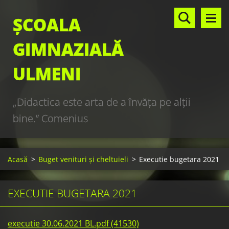
ȘCOALA
GIMNAZIALĂ
ULMENI
„Didactica este arta de a învăţa pe alţii
bine.” Comenius
Acasă
>
Buget venituri și cheltuieli
>
Executie bugetara 2021
EXECUTIE BUGETARA 2021
executie 30.06.2021 BL.pdf (41530)