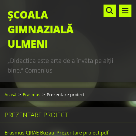
ȘCOALA
GIMNAZIALĂ
ULMENI
„Didactica este arta de a învăţa pe alţii
bine.” Comenius
Acasă
>
Erasmus
>
Prezentare proiect
PREZENTARE PROIECT
Erasmus CJRAE Buzau_Prezentare proiect.pdf