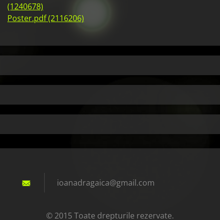
(1240678)
Poster.pdf (2116206)
ioanadra
gaica@gm
ail.com
© 2015 Toate drepturile rezervate.