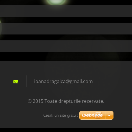
ioanadra
gaica@gm
ail.com
© 2015 Toate drepturile rezervate.
Creați un site gratuit