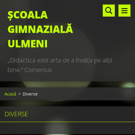
ȘCOALA
GIMNAZIALĂ
ULMENI
„Didactica este arta de a învăţa pe alţii
bine.” Comenius
Acasă
>
Diverse
DIVERSE